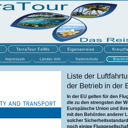
TerraTour FeWo
Eigenanreise
Kreuzfa
Impressum
Länder-Info
Datenschutz
Blacklis
Liste der Luftfahr
der Betrieb in der 
In der EU gelten für den Fl
die zu den strengsten der W
Europäische Union und ihre
mit den Behörden anderer 
solcher Sicherheitsstandard
noch einige Fluggesellschaf