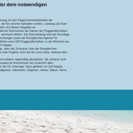
nter dem notwendigen
mung mit den Flugsicherheitsbehörden der
, die für unsicher befunden werden, Landung und Start
eßt sich diesen Vorgaben an.
ropäische Kommission die Namen der Fluggesellschaften,
r ansteuern dürfen. Die Entscheidung wird auf Grundlage
nrichtungen sowie der Europäischen Agentur für
 dürfen etwa 100 Fluggesellschaften, in der Mehrheit aus
EU fliegen.
ngs, dass die Schwarze Liste der Europäischen
 eine Fluglinie nicht auf der Liste stehe, bedeute dies
ird seitdem regelmäßig aktualisiert. Sie umfasst nicht
uropäische Kommission hat zusätzlich allen
in der EU untersagt. Dazu gehören zur Zeit Angola,
lguinea, Indonesien, Kirgistan, Liberia, Gabun, Sierra