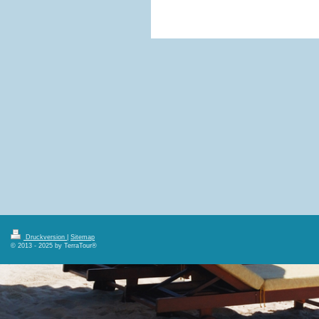
Druckversion
|
Sitemap
© 2013 - 2025 by TerraTour®