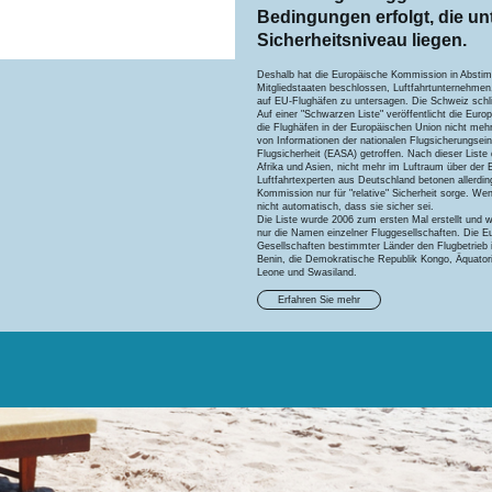
Bedingungen erfolgt, die u
Sicherheitsniveau liegen.
Deshalb hat die Europäische Kommission in Abstim
Mitgliedstaaten beschlossen, Luftfahrtunternehmen
auf EU-Flughäfen zu untersagen. Die Schweiz schli
Auf einer "Schwarzen Liste" veröffentlicht die Eu
die Flughäfen in der Europäischen Union nicht meh
von Informationen der nationalen Flugsicherungsei
Flugsicherheit (EASA) getroffen. Nach dieser Liste
Afrika und Asien, nicht mehr im Luftraum über der 
Luftfahrtexperten aus Deutschland betonen allerdi
Kommission nur für "relative" Sicherheit sorge. Wenn
nicht automatisch, dass sie sicher sei.
Die Liste wurde 2006 zum ersten Mal erstellt und w
nur die Namen einzelner Fluggesellschaften. Die E
Gesellschaften bestimmter Länder den Flugbetrieb 
Benin, die Demokratische Republik Kongo, Äquatoria
Leone und Swasiland.
Erfahren Sie mehr