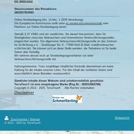
DE-305014434
Steuernummer des Reisebüros:
2803937823965
Online-Streitbeilegung (Art. 14 Abs. 1 ODR-Verordnung):
Die Europäische Kommission stellt unter
ec.europa.eu/consumers/odr/
eine
Plattform zur Online-Streitbeilegung bereit.
Gemäß § 37 VSBG sind wir verpflichtet, Sie darauf hinzuweisen, dass für
Streitigkeiten zwischen Verbrauchern und Unternehmen Streitschlichtungsstellen
eingerichtet wurden. Die allgemeine Verbraucherschlichtungsstelle ist das Zentrum
für Schlichtung e.V. - Straßburger Str. 8 - 77694 Kehl (E-Mail: mail@verbraucher-
schlichter.de). Sie können sich an diese Stelle wenden, die Teilnahme ist für beide
Seiten aber freiwillig.
Wir nehmen derzeit nicht an Streitbeilegungsverfahren vor einer
Verbraucherschlichtungsstelle teil.
Haftungshinweise: Trotz sorgfältiger inhaltlicher Kontrolle übernehmen wir keine
Haftung für die Inhalte externer Links. Für den Inhalt der verlinkten Seiten sind
ausschließlich deren Betreiber verantwortlich.
Sämtliche Inhalte dieser Website sind urheberrechtlich geschützt.
TerraTour® ist eine eingetragene Marke (Reg.Nr.: 302013062768)
Copyright © 2013 - 2025, TerraTour
®
Alle Rechte vorbehalten
Disclaimer
Webansicht
Druckversion
|
Sitemap
© 2013 - 2025 by TerraTour®