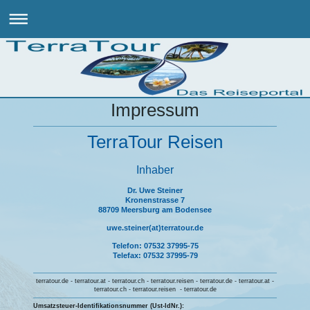
Impressum
TerraTour Reisen
Inhaber
Dr. Uwe Steiner
Kronenstrasse 7
88709 Meersburg am Bodensee
uwe.steiner(at)terratour.de
Telefon: 07532 37995-75
Telefax: 07532 37995-79
terratour.de - terratour.at - terratour.ch - terratour.reisen - terratour.de - terratour.at -
terratour.ch - terratour.reisen - terratour.de
Umsatzsteuer-Identifikationsnummer (Ust-IdNr.):